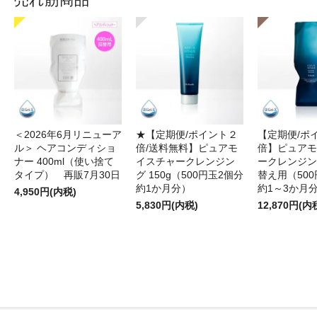
＜2026年6月リニューア
★【定期便/ポイント２
【定期便/ポ
ル＞ ヘアコンディショ
倍/送料無料】ピュアモ
倍】ピュアモ
ナー 400ml（使い捨て
イスチャークレンジン
ークレンジング
タイプ） 再販7月30日
グ 150g（500円玉2個分
替え用（500
約1か月分）
約1～3か月
4,950円(内税)
5,830円(内税)
12,870円(内