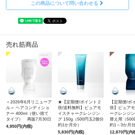
この商品について問い合わせる
売れ筋商品
＜2026年6月リニューア
★【定期便/ポイント２
【定期便/ポ
ル＞ ヘアコンディショ
倍/送料無料】ピュアモ
倍】ピュアモ
ナー 400ml（使い捨て
イスチャークレンジン
ークレンジング
タイプ） 再販7月30日
グ 150g（500円玉2個分
替え用（500
約1か月分）
約1～3か月
4,950円(内税)
5,830円(内税)
12,870円(内