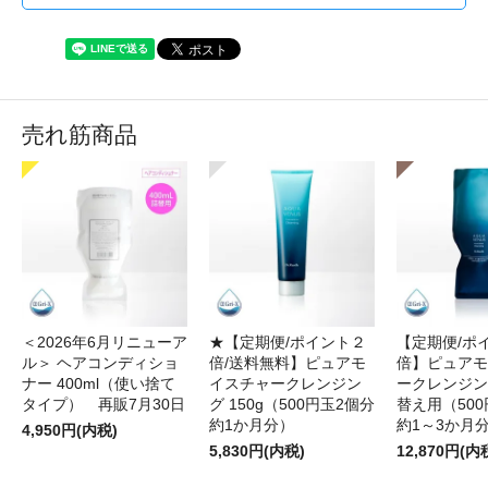
売れ筋商品
＜2026年6月リニューア
★【定期便/ポイント２
【定期便/ポ
ル＞ ヘアコンディショ
倍/送料無料】ピュアモ
倍】ピュアモ
ナー 400ml（使い捨て
イスチャークレンジン
ークレンジング
タイプ） 再販7月30日
グ 150g（500円玉2個分
替え用（500
約1か月分）
約1～3か月
4,950円(内税)
5,830円(内税)
12,870円(内