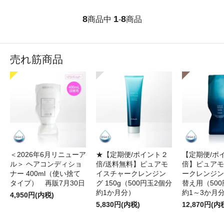
8
1
8
商品中
-
商品
売れ筋商品
＜2026年6月リニューア
★【定期便/ポイント２
【定期便/ポ
ル＞ ヘアコンディショ
倍/送料無料】ピュアモ
倍】ピュアモ
ナー 400ml（使い捨て
イスチャークレンジン
ークレンジング
タイプ） 再販7月30日
グ 150g（500円玉2個分
替え用（500
約1か月分）
約1～3か月
4,950円(内税)
5,830円(内税)
12,870円(内